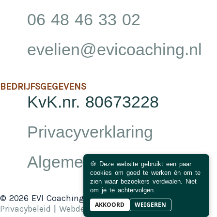
06 48 46 33 02
evelien@evicoaching.nl
BEDRIJFSGEGEVENS
KvK.nr. 80673228
Privacyverklaring
Algemene voorwaarden
🍪 Deze website gebruikt een paar
cookies om goed te werken én om te
zien waar bezoekers verdwalen. Niet
om je te achtervolgen.
© 2026 EVI Coaching | KvK.nr. 80673228 |
AKKOORD
WEIGEREN
Privacybeleid
|
Webdesign: Mango deSign